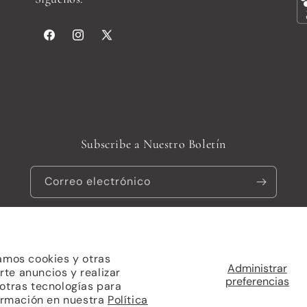
Facebook
Instagram
X
(Twitter)
Subscribe a Nuestro Boletín
Correo electrónico
zamos cookies y otras
Administrar
rte anuncios y realizar
Formas
preferencias
 otras tecnologías para
de
ormación en nuestra
a de Shopify
Política de privacidad
Política
Política de reembolso
Términos del