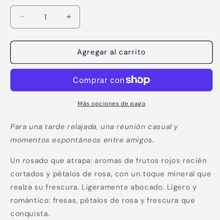
Reducir
Aumentar
cantidad
cantidad
para
para
Zinfandel
Zinfandel
Agregar al carrito
Rosé
Rosé
Sierra
Sierra
Blanca
Blanca
Más opciones de pago
Para una tarde relajada, una reunión casual y
momentos espontáneos entre amigos.
Un rosado que atrapa: aromas de frutos rojos recién
cortados y pétalos de rosa, con un toque mineral que
realza su frescura. Ligeramente abocado. Ligero y
Compra ahora y paga a meses
romántico: fresas, pétalos de rosa y frescura que
sin tarjeta de crédito
conquista.