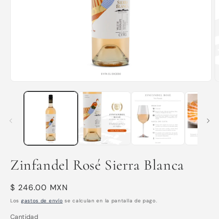
Abrir
A
elemento
e
multimedia
m
1
2
en
e
una
u
ventana
v
modal
m
Zinfandel Rosé Sierra Blanca
Precio
$ 246.00 MXN
habitual
Los
gastos de envío
se calculan en la pantalla de pago.
Cantidad