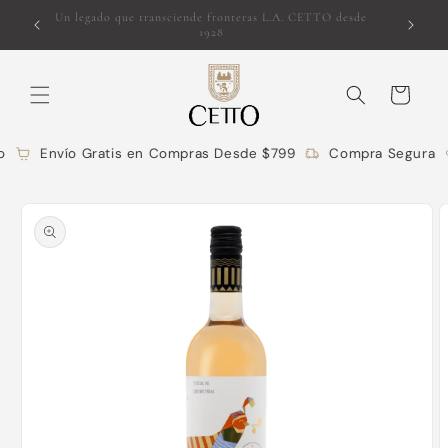
Ir
o para la
Un legado que transciende fronteras L.A. CETTO desde
directamente
1928
al contenido
Carrito
Envío Gratis en Compras Desde $799
Compra Segura
Ir
directamente
a la
información
del producto