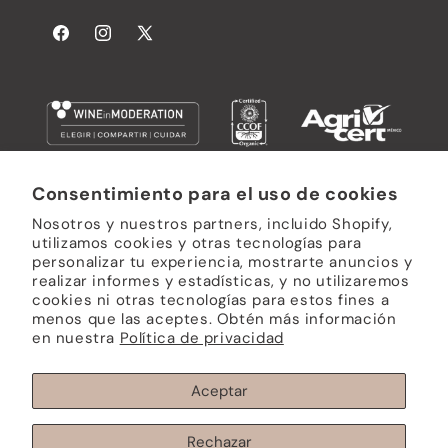
Facebook
Instagram
X
(Twitter)
Consentimiento para el uso de cookies
Subscribe a Nuestro Boletín
Nosotros y nuestros partners, incluido Shopify,
utilizamos cookies y otras tecnologías para
personalizar tu experiencia, mostrarte anuncios y
Correo electrónico
realizar informes y estadísticas, y no utilizaremos
cookies ni otras tecnologías para estos fines a
menos que las aceptes. Obtén más información
en nuestra
Política de privacidad
Formas
de
Aceptar
pago
© 2026,
L.A. CETTO
Tecnología de Shopify
Política de privacidad
Política de reembolso
Rechazar
Términos del servicio