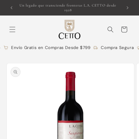
Ir
o para la
Un legado que transciende fronteras L.A. CETTO desde
directamente
1928
al contenido
Carrito
Envío Gratis en Compras Desde $799
Compra Segura
Ir
directamente
a la
información
del producto