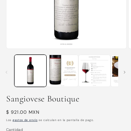
Abrir
A
elemento
e
multimedia
m
1
2
en
e
una
u
ventana
v
modal
m
Sangiovese Boutique
Precio
$ 921.00 MXN
habitual
Los
gastos de envío
se calculan en la pantalla de pago.
Cantidad