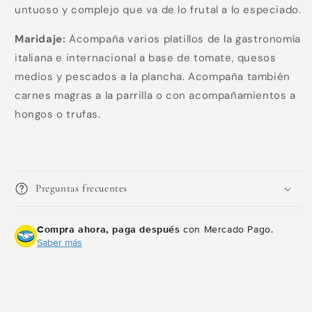
untuoso y complejo que va de lo frutal a lo especiado.
Compra ahora y paga a meses
sin tarjeta de crédito
Maridaje:
Acompaña varios platillos de la gastronomía
italiana e internacional a base de tomate, quesos
Agrega tu producto al carrito y
elige
medios y pescados a la plancha. Acompaña también
1
pagar con Meses sin Tarjeta.
carnes magras a la parrilla o con acompañamientos a
En tu cuenta de Mercado Pago,
elige
2
la cantidad de meses
y confirma.
hongos o trufas.
Paga mes a mes
con saldo disponible,
3
débito u otros medios.
Crédito sujeto a aprobación.
¿Tienes dudas? Consulta nuestra
Ayuda.
Preguntas frecuentes
Compra ahora, paga después
con Mercado Pago.
Saber más