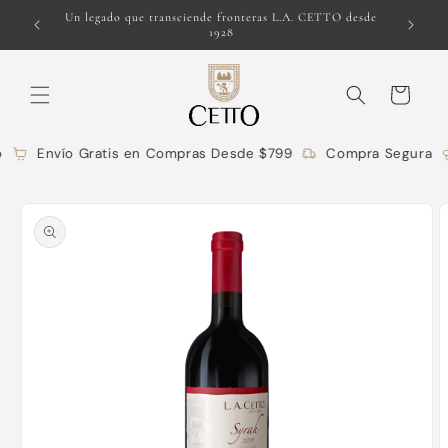
Ir
o para la
Un legado que transciende fronteras L.A. CETTO desde
directamente
1928
al contenido
Carrito
Envío Gratis en Compras Desde $799
Compra Segura
Ir
directamente
a la
información
del producto