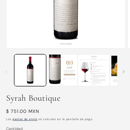
Abrir
A
elemento
e
multimedia
m
1
2
en
e
una
u
ventana
v
modal
m
Syrah Boutique
Precio
$ 751.00 MXN
habitual
Los
gastos de envío
se calculan en la pantalla de pago.
Cantidad