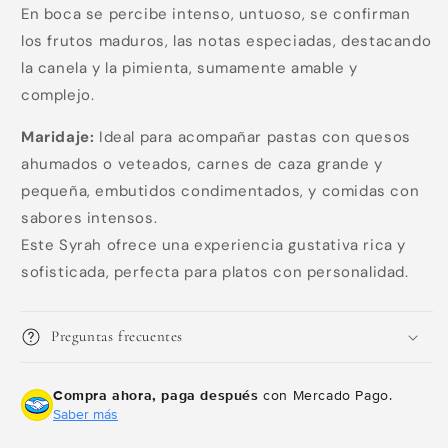
En boca se percibe intenso, untuoso, se confirman
los frutos maduros, las notas especiadas, destacando
Compra ahora y paga a meses
la canela y la pimienta, sumamente amable y
sin tarjeta de crédito
complejo.
Maridaje:
Ideal para acompañar pastas con quesos
Agrega tu producto al carrito y
elige
1
pagar con Meses sin Tarjeta.
ahumados o veteados, carnes de caza grande y
En tu cuenta de Mercado Pago,
elige
2
pequeña, embutidos condimentados, y comidas con
la cantidad de meses
y confirma.
Paga mes a mes
con saldo disponible,
sabores intensos.
3
débito u otros medios.
Este Syrah ofrece una experiencia gustativa rica y
sofisticada, perfecta para platos con personalidad.
Crédito sujeto a aprobación.
¿Tienes dudas? Consulta nuestra
Ayuda.
Preguntas frecuentes
Compra ahora, paga después
con Mercado Pago.
Saber más