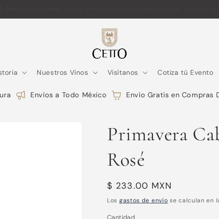
Un legado que transciende fronteras L.A. CETTO desde 1928
storia
Nuestros Vinos
Visítanos
Cotiza tú Evento
ra
Envíos a Todo México
Envío Gratis en Compras D
Primavera Ca
Rosé
Precio
$ 233.00 MXN
habitual
Los
gastos de envío
se calculan en l
Cantidad