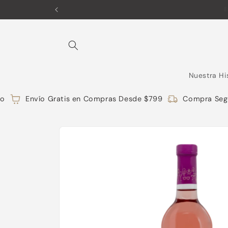
Ir
directamente
al contenido
Nuestra Hi
Envío Gratis en Compras Desde $799
Compra Segu
Ir
directamente
a la
información
del producto