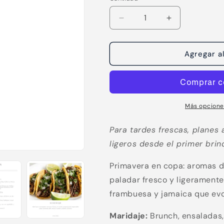
Reducir
Aumentar
cantidad
cantidad
para
para
Primavera
Primavera
Agregar al
Cabernet
Cabernet
Sauvignon
Sauvignon
Rosé
Rosé
Más opcione
Para tardes frescas, planes 
ligeros desde el primer brind
Primavera en copa: aromas d
paladar fresco y ligeramente
frambuesa y jamaica que evo
Maridaje:
Brunch, ensaladas, a