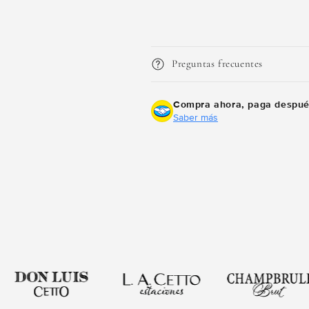
Compra ahora y paga a meses sin
tarjeta de crédito
Preguntas frecuentes
Agrega tu producto al carrito y
elige pagar con
1
Meses sin Tarjeta.
Compra ahora, paga despu
En tu cuenta de Mercado Pago,
elige la
Saber más
2
cantidad de meses
y confirma.
Paga mes a mes
con saldo disponible, débito u
3
otros medios.
Crédito sujeto a aprobación.
¿Tienes dudas? Consulta nuestra
Ayuda.