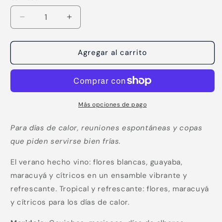
Reducir
Aumentar
cantidad
cantidad
para
para
Verano
Verano
Agregar al carrito
Ensamble
Ensamble
Blanco
Blanco
Más opciones de pago
Para días de calor, reuniones espontáneas y copas
que piden servirse bien frías.
El verano hecho vino: flores blancas, guayaba,
maracuyá y cítricos en un ensamble vibrante y
Compra ahora y paga a meses
refrescante. Tropical y refrescante: flores, maracuyá
sin tarjeta de crédito
y cítricos para los días de calor.