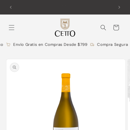
Ir
Un legado que transciende fronteras L.A. CETTO desde
directamente
1928
al contenido
Carrito
o
Envío Gratis en Compras Desde $799
Compra Segura
Ir
directamente
a la
información
del producto