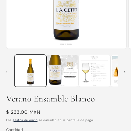
Abrir
A
elemento
e
multimedia
m
1
2
en
e
una
u
ventana
v
modal
m
Verano Ensamble Blanco
Precio
$ 233.00 MXN
habitual
Los
gastos de envío
se calculan en la pantalla de pago.
Cantidad