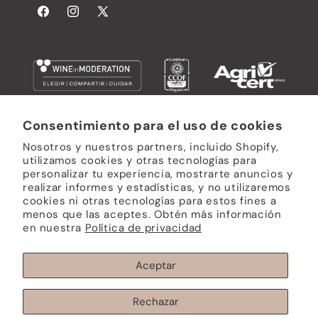
Facebook
Instagram
X
(Twitter)
Consentimiento para el uso de cookies
Subscribe a Nuestro Boletín
Nosotros y nuestros partners, incluido Shopify,
utilizamos cookies y otras tecnologías para
personalizar tu experiencia, mostrarte anuncios y
Correo electrónico
realizar informes y estadísticas, y no utilizaremos
cookies ni otras tecnologías para estos fines a
menos que las aceptes. Obtén más información
en nuestra
Política de privacidad
Formas
de
Aceptar
pago
© 2026,
L.A. CETTO
Tecnología de Shopify
Política de privacidad
Política de reembolso
Rechazar
Términos del servicio