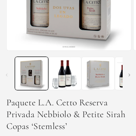
Abrir
A
elemento
e
multimedia
m
1
2
en
e
una
u
ventana
v
modal
m
Paquete L.A. Cetto Reserva
Privada Nebbiolo & Petite Sirah
Copas ‘Stemless’