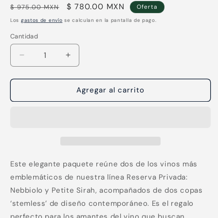
Precio
Precio
$ 780.00 MXN
$ 975.00 MXN
Oferta
habitual
de
Los
gastos de envío
se calculan en la pantalla de pago.
oferta
Cantidad
Reducir
Aumentar
cantidad
cantidad
para
para
Paquete
Paquete
Agregar al carrito
L.A.
L.A.
Cetto
Cetto
Reserva
Reserva
Privada
Privada
Nebbiolo
Nebbiolo
&amp;
&amp;
Petite
Petite
Este elegante paquete reúne dos de los vinos más
Sirah
Sirah
emblemáticos de nuestra línea Reserva Privada:
Copas
Copas
Nebbiolo y Petite Sirah, acompañados de dos copas
‘Stemless’
‘Stemless’
‘stemless’ de diseño contemporáneo. Es el regalo
perfecto para los amantes del vino que buscan