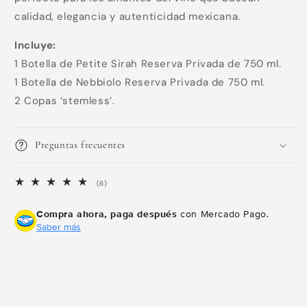
Compra ahora y paga a meses
calidad, elegancia y autenticidad mexicana.
sin tarjeta de crédito
Incluye:
1 Botella de Petite Sirah Reserva Privada de 750 ml.
Agrega tu producto al carrito y
elige
1
pagar con Meses sin Tarjeta.
1 Botella de Nebbiolo Reserva Privada de 750 ml.
En tu cuenta de Mercado Pago,
elige
2
2 Copas ‘stemless’.
la cantidad de meses
y confirma.
Paga mes a mes
con saldo disponible,
3
débito u otros medios.
Preguntas frecuentes
Crédito sujeto a aprobación.
¿Tienes dudas? Consulta nuestra
Ayuda.
6
(6)
reseñas
totales
Compra ahora, paga después
con Mercado Pago.
Saber más