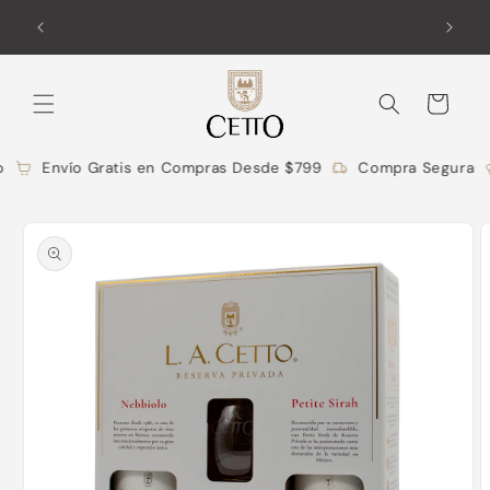
Ir
o para la
Un legado que transciende fronteras L.A. CETTO desde
directamente
1928
al contenido
Carrito
Envío Gratis en Compras Desde $799
Compra Segura
Ir
directamente
a la
información
del producto