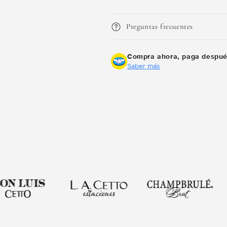
Compra ahora y paga a meses sin
tarjeta de crédito
Preguntas frecuentes
Agrega tu producto al carrito y
Compra ahora, paga despu
elige pagar con
1
Meses sin Tarjeta.
Saber más
En tu cuenta de Mercado Pago,
elige la
2
cantidad de meses
y confirma.
Paga mes a mes
con saldo disponible, débito u
3
otros medios.
Crédito sujeto a aprobación.
¿Tienes dudas? Consulta nuestra
Ayuda.