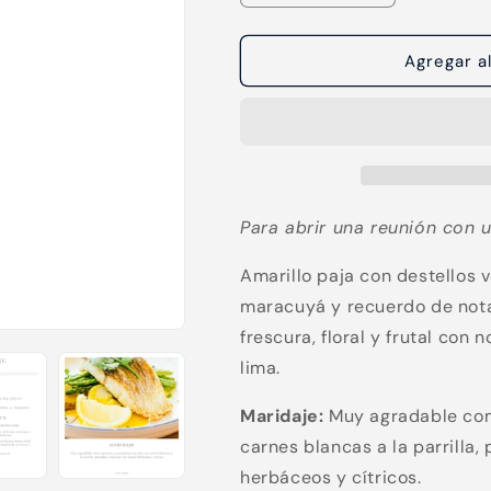
cantidad
cantidad
para
para
Fumé
Fumé
Agregar al
Blanc
Blanc
L.A.
L.A.
Cetto
Cetto
Para abrir una reunión con un
Amarillo paja con destellos 
maracuyá y recuerdo de nota
frescura, floral y frutal con 
lima.
Maridaje:
Muy agradable co
carnes blancas a la parrilla
herbáceos y cítricos.