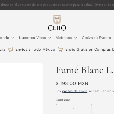
Un legado que transciende fronteras L.A. CETTO desde 1928
storia
Nuestros Vinos
Visítanos
Cotiza tú Evento
a
Envíos a Todo México
Envío Gratis en Compras D
Fumé Blanc L.
Precio
$ 193.00 MXN
habitual
Los
gastos de envío
se calculan en l
Cantidad
Reducir
Aumentar