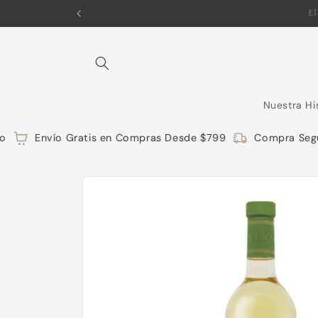
Ir
directamente
al contenido
Nuestra Hi
Envío Gratis en Compras Desde $799
Compra Segur
Ir
directamente
a la
información
del producto