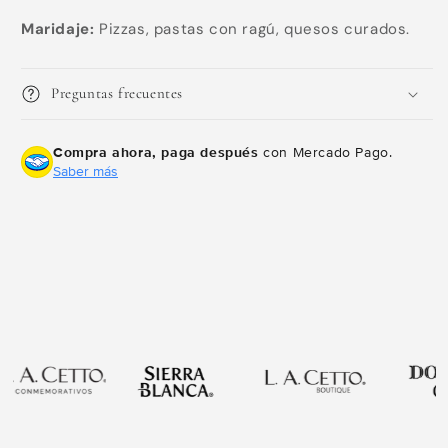
Agrega tu producto al carrito y
elige
1
Maridaje:
Pizzas, pastas con ragú, quesos curados.
pagar con Meses sin Tarjeta.
En tu cuenta de Mercado Pago,
elige
2
la cantidad de meses
y confirma.
Paga mes a mes
con saldo disponible,
Preguntas frecuentes
3
débito u otros medios.
Compra ahora, paga después
con Mercado Pago.
Crédito sujeto a aprobación.
Saber más
¿Tienes dudas? Consulta nuestra
Ayuda.