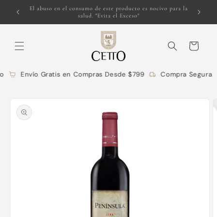
Ir
Un legado que transciende fronteras L.A. CETTO desde
directamente
1928
al contenido
Carrito
o
Envío Gratis en Compras Desde $799
Compra Segura
Ir
directamente
a la
información
del producto