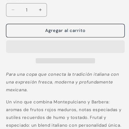
Reducir
Aumentar
cantidad
cantidad
para
para
Lyra
Lyra
Agregar al carrito
Península
Península
Para una copa que conecta la tradición italiana con
una expresión fresca, moderna y profundamente
mexicana.
Un vino que combina Montepulciano y Barbera:
Compra ahora y paga a meses
aromas de frutos rojos maduros, notas especiadas y
sin tarjeta de crédito
sutiles recuerdos de humo y tostado. Frutal y
especiado: un blend italiano con personalidad única.